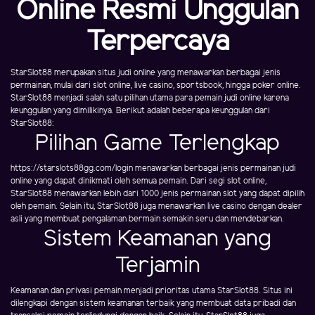
Online Resmi Unggulan
Terpercaya
StarSlot88
merupakan situs judi online yang menawarkan berbagai jenis
permainan, mulai dari slot online, live casino, sportsbook, hingga poker online.
StarSlot88 menjadi salah satu pilihan utama para pemain judi online karena
keunggulan yang dimilikinya. Berikut adalah beberapa keunggulan dari
StarSlot88:
Pilihan Game Terlengkap
https://starslots88gg.com/login
menawarkan berbagai jenis permainan judi
online yang dapat dinikmati oleh semua pemain. Dari segi slot online,
StarSlot88 menawarkan lebih dari 1000 jenis permainan slot yang dapat dipilih
oleh pemain. Selain itu, StarSlot88 juga menawarkan live casino dengan dealer
asli yang membuat pengalaman bermain semakin seru dan mendebarkan.
Sistem Keamanan yang
Terjamin
Keamanan dan privasi pemain menjadi prioritas utama StarSlot88. Situs ini
dilengkapi dengan sistem keamanan terbaik yang membuat data pribadi dan