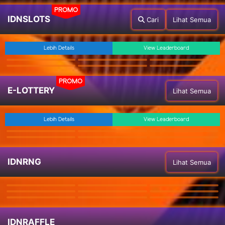
PROMO
IDNSLOTS
Cari
Lihat Semua
Lebih Details
View Leaderboard
Lamp of Cornucopia
Mahjong Ways IV
Power of Odin 1000
PLAY
PLAY
PLAY
Ocean Lord
Eternal War
Soda Man
PLAY
PLAY
PLAY
PROMO
PROMO
PROMO
PROMO
PROMO
NEW
PROMO
E-LOTTERY
Lihat Semua
Lebih Details
View Leaderboard
Roulette Trinity
Davinci Roller
Universe 6D
PLAY
PLAY
PLAY
Chinchirorin
Cyber Pinball
Valhalla's Dice
PLAY
PLAY
PLAY
PROMO
PROMO
PROMO
NEW
NEW
NEW
IDNRNG
Lihat Semua
Dream Blackjack
Dream Baccarat
Sicbo IDNArcade
PLAY
PLAY
PLAY
Double Action Roulette
Coin Pusher
Minesweeper Hollywood
PLAY
PLAY
PLAY
Plinko Pinball
Red Light Green Light
Haunted Haven
PLAY
PLAY
PLAY
IDNRAFFLE