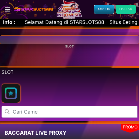
MASUK
DAFTAR
Info :
Selamat Datang di STARSLOTS88 - Situs Beting
SLOT
SLOT
PROMO
BACCARAT LIVE PROXY