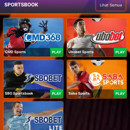
SPORTSBOOK
Lihat Semua
CMD Sports
Ubobet Sports
PLAY
PLAY
SBO Sportsbook
Saba Sports
PLAY
PLAY